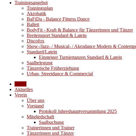
Trainingsangebot
Trainingsplan
Akrobatik
BaFiDa - Balance Fitness Dance
Ballett
BodyFit - Kraft & Balance für Tänzerinnen und Tänzer
Breitensport Standard & Latein
Discofox
Show-/Jazz- / Musical- / Akrodance Modern & Contemp
Standard/Latein
Einsteiger Turniertanzen Standard & Latein
Saalbelegung
Tänzerische Früherziehung
Urban, Streetdance & Commercial
Home
Aktuelles
Verein
Über uns
Vorstand
Protokoll Jahreshauptversammlung 2025
Mitgliedschaft
Saalbuchung
Trainerinnen und Trainer
Tänzerinnen und Tänzer