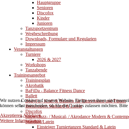
Hauptgruppe
Senioren
Discofox
Kinder
Junioren
Tanzsportzentrum
Wegbeschreibung
Downloads, Formulare und Regularien
Impressum
Veranstaltungen
Turniere
2026 & 2027
Workshops
Tanzabende
Trainingsangebot
Trainingsplan
Akrobatik
BaFiDa - Balance Fitness Dance
Ballett
Wir nutzen Cookies auf unserer Website. Einige von ihnen sind essenzi
BodyFit - Kraft & Balance für Tänzerinnen und Tänzer
können selbst entscheiden, ob Sie die Cookies zulassen möchten. Bitte
Breitensport Standard & Latein
Discofox
Akzeptieren
Ablehnen
Show-/Jazz- / Musical- / Akrodance Modern & Contemp
Weitere Informationen
Standard/Latein
Einsteiger Turniertanzen Standard & Latein