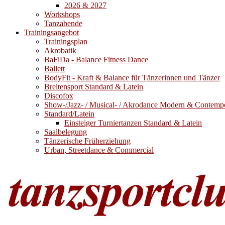
2026 & 2027
Workshops
Tanzabende
Trainingsangebot
Trainingsplan
Akrobatik
BaFiDa - Balance Fitness Dance
Ballett
BodyFit - Kraft & Balance für Tänzerinnen und Tänzer
Breitensport Standard & Latein
Discofox
Show-/Jazz- / Musical- / Akrodance Modern & Contemp
Standard/Latein
Einsteiger Turniertanzen Standard & Latein
Saalbelegung
Tänzerische Früherziehung
Urban, Streetdance & Commercial