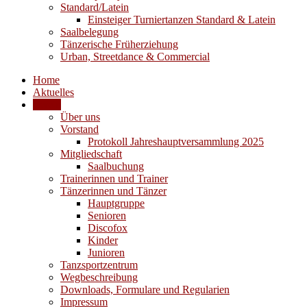
Standard/Latein
Einsteiger Turniertanzen Standard & Latein
Saalbelegung
Tänzerische Früherziehung
Urban, Streetdance & Commercial
Home
Aktuelles
Verein
Über uns
Vorstand
Protokoll Jahreshauptversammlung 2025
Mitgliedschaft
Saalbuchung
Trainerinnen und Trainer
Tänzerinnen und Tänzer
Hauptgruppe
Senioren
Discofox
Kinder
Junioren
Tanzsportzentrum
Wegbeschreibung
Downloads, Formulare und Regularien
Impressum