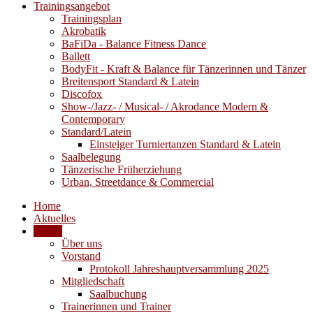
Trainingsangebot
Trainingsplan
Akrobatik
BaFiDa - Balance Fitness Dance
Ballett
BodyFit - Kraft & Balance für Tänzerinnen und Tänzer
Breitensport Standard & Latein
Discofox
Show-/Jazz- / Musical- / Akrodance Modern &
Contemporary
Standard/Latein
Einsteiger Turniertanzen Standard & Latein
Saalbelegung
Tänzerische Früherziehung
Urban, Streetdance & Commercial
Home
Aktuelles
Verein
Über uns
Vorstand
Protokoll Jahreshauptversammlung 2025
Mitgliedschaft
Saalbuchung
Trainerinnen und Trainer