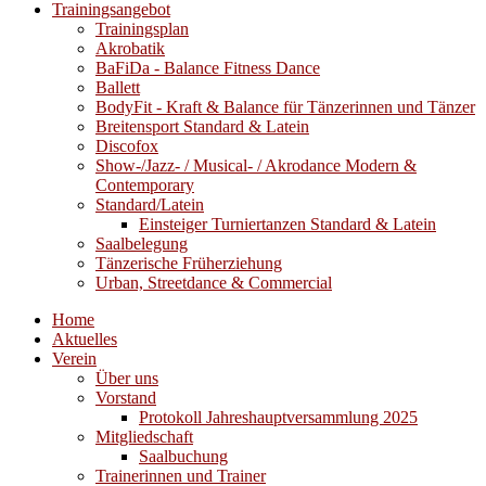
Trainingsangebot
Trainingsplan
Akrobatik
BaFiDa - Balance Fitness Dance
Ballett
BodyFit - Kraft & Balance für Tänzerinnen und Tänzer
Breitensport Standard & Latein
Discofox
Show-/Jazz- / Musical- / Akrodance Modern &
Contemporary
Standard/Latein
Einsteiger Turniertanzen Standard & Latein
Saalbelegung
Tänzerische Früherziehung
Urban, Streetdance & Commercial
Home
Aktuelles
Verein
Über uns
Vorstand
Protokoll Jahreshauptversammlung 2025
Mitgliedschaft
Saalbuchung
Trainerinnen und Trainer