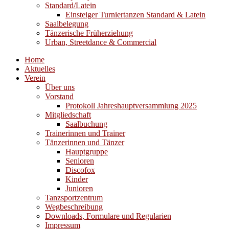
Standard/Latein
Einsteiger Turniertanzen Standard & Latein
Saalbelegung
Tänzerische Früherziehung
Urban, Streetdance & Commercial
Home
Aktuelles
Verein
Über uns
Vorstand
Protokoll Jahreshauptversammlung 2025
Mitgliedschaft
Saalbuchung
Trainerinnen und Trainer
Tänzerinnen und Tänzer
Hauptgruppe
Senioren
Discofox
Kinder
Junioren
Tanzsportzentrum
Wegbeschreibung
Downloads, Formulare und Regularien
Impressum