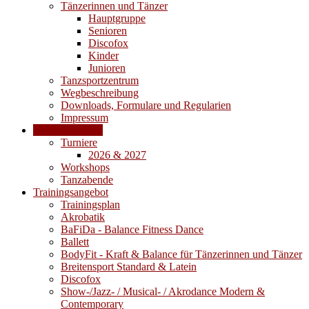
Tänzerinnen und Tänzer
Hauptgruppe
Senioren
Discofox
Kinder
Junioren
Tanzsportzentrum
Wegbeschreibung
Downloads, Formulare und Regularien
Impressum
Veranstaltungen
Turniere
2026 & 2027
Workshops
Tanzabende
Trainingsangebot
Trainingsplan
Akrobatik
BaFiDa - Balance Fitness Dance
Ballett
BodyFit - Kraft & Balance für Tänzerinnen und Tänzer
Breitensport Standard & Latein
Discofox
Show-/Jazz- / Musical- / Akrodance Modern &
Contemporary