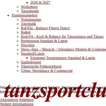
2026 & 2027
Workshops
Tanzabende
Trainingsangebot
Trainingsplan
Akrobatik
BaFiDa - Balance Fitness Dance
Ballett
BodyFit - Kraft & Balance für Tänzerinnen und Tänzer
Breitensport Standard & Latein
Discofox
Show-/Jazz- / Musical- / Akrodance Modern & Contemp
Standard/Latein
Einsteiger Turniertanzen Standard & Latein
Saalbelegung
Tänzerische Früherziehung
Urban, Streetdance & Commercial
Wir nutzen Cookies auf unserer Website. Einige von ihnen sind essenzi
können selbst entscheiden, ob Sie die Cookies zulassen möchten. Bitte
Akzeptieren
Ablehnen
Weitere Informationen