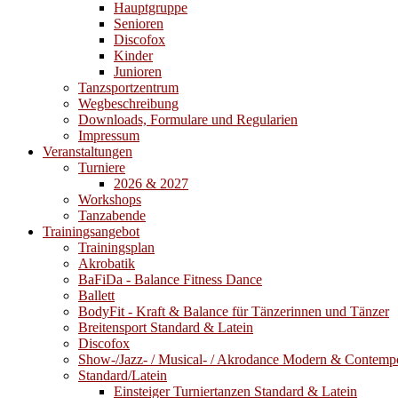
Hauptgruppe
Senioren
Discofox
Kinder
Junioren
Tanzsportzentrum
Wegbeschreibung
Downloads, Formulare und Regularien
Impressum
Veranstaltungen
Turniere
2026 & 2027
Workshops
Tanzabende
Trainingsangebot
Trainingsplan
Akrobatik
BaFiDa - Balance Fitness Dance
Ballett
BodyFit - Kraft & Balance für Tänzerinnen und Tänzer
Breitensport Standard & Latein
Discofox
Show-/Jazz- / Musical- / Akrodance Modern & Contemp
Standard/Latein
Einsteiger Turniertanzen Standard & Latein