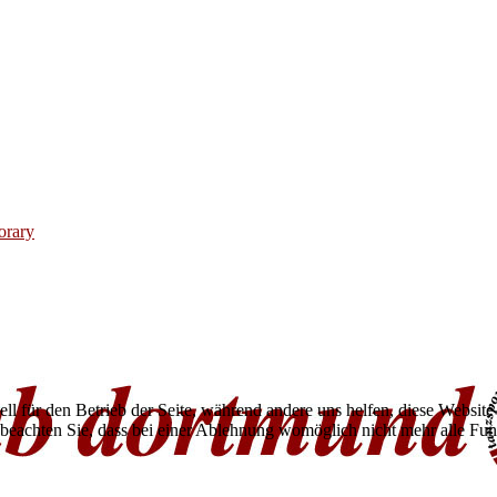
orary
ell für den Betrieb der Seite, während andere uns helfen, diese Websit
 beachten Sie, dass bei einer Ablehnung womöglich nicht mehr alle Funk