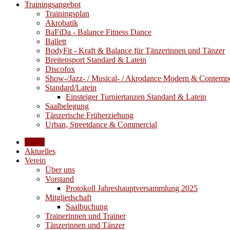
Trainingsangebot
Trainingsplan
Akrobatik
BaFiDa - Balance Fitness Dance
Ballett
BodyFit - Kraft & Balance für Tänzerinnen und Tänzer
Breitensport Standard & Latein
Discofox
Show-/Jazz- / Musical- / Akrodance Modern & Contemp
Standard/Latein
Einsteiger Turniertanzen Standard & Latein
Saalbelegung
Tänzerische Früherziehung
Urban, Streetdance & Commercial
Home
Aktuelles
Verein
Über uns
Vorstand
Protokoll Jahreshauptversammlung 2025
Mitgliedschaft
Saalbuchung
Trainerinnen und Trainer
Tänzerinnen und Tänzer