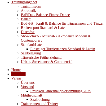
Trainingsangebot
Trainingsplan
Akrobatik
BaFiDa - Balance Fitness Dance
Ballett
BodyFit - Kraft & Balance für Tänzerinnen und Tänzer
Breitensport Standard & Latein
Discofox
Show-/Jazz- / Musical- / Akrodance Modern &
Contemporary
Standard/Latein
Einsteiger Turniertanzen Standard & Latein
Saalbelegung
Tänzerische Früherziehung
Urban, Streetdance & Commercial
Home
Aktuelles
Verein
Über uns
Vorstand
Protokoll Jahreshauptversammlung 2025
Mitgliedschaft
Saalbuchung
Trainerinnen und Trainer