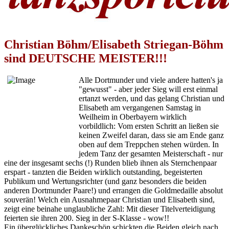
Christian Böhm/Elisabeth Striegan-Böhm
sind DEUTSCHE MEISTER!!!
Alle Dortmunder und viele andere hatten's ja
"gewusst" - aber jeder Sieg will erst einmal
ertanzt werden, und das gelang Christian und
Elisabeth am vergangenen Samstag in
Weilheim in Oberbayern wirklich
vorbildlich: Vom ersten Schritt an ließen sie
keinen Zweifel daran, dass sie am Ende ganz
oben auf dem Treppchen stehen würden. In
jedem Tanz der gesamten Meisterschaft - nur
eine der insgesamt sechs (!) Runden blieb ihnen als Sternchenpaar
erspart - tanzten die Beiden wirklich outstanding, begeisterten
Publikum und Wertungsrichter (und ganz besonders die beiden
anderen Dortmunder Paare!) und errangen die Goldmedaille absolut
souverän! Welch ein Ausnahmepaar Christian und Elisabeth sind,
zeigt eine beinahe unglaubliche Zahl: Mit dieser Titelverteidigung
feierten sie ihren 200. Sieg in der S-Klasse - wow!!
Ein überglückliches Dankeschön schickten die Beiden gleich nach