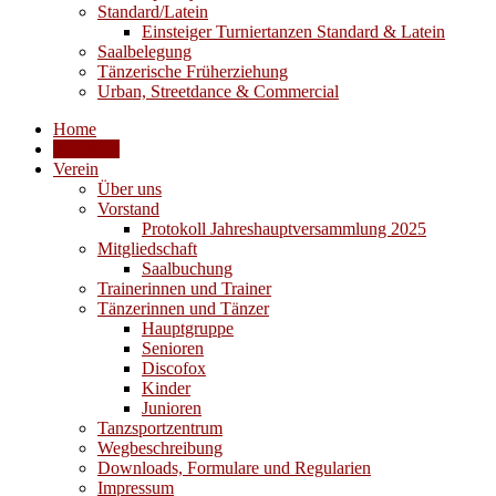
Standard/Latein
Einsteiger Turniertanzen Standard & Latein
Saalbelegung
Tänzerische Früherziehung
Urban, Streetdance & Commercial
Home
Aktuelles
Verein
Über uns
Vorstand
Protokoll Jahreshauptversammlung 2025
Mitgliedschaft
Saalbuchung
Trainerinnen und Trainer
Tänzerinnen und Tänzer
Hauptgruppe
Senioren
Discofox
Kinder
Junioren
Tanzsportzentrum
Wegbeschreibung
Downloads, Formulare und Regularien
Impressum