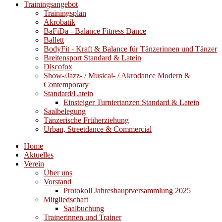
Trainingsangebot
Trainingsplan
Akrobatik
BaFiDa - Balance Fitness Dance
Ballett
BodyFit - Kraft & Balance für Tänzerinnen und Tänzer
Breitensport Standard & Latein
Discofox
Show-/Jazz- / Musical- / Akrodance Modern &
Contemporary
Standard/Latein
Einsteiger Turniertanzen Standard & Latein
Saalbelegung
Tänzerische Früherziehung
Urban, Streetdance & Commercial
Home
Aktuelles
Verein
Über uns
Vorstand
Protokoll Jahreshauptversammlung 2025
Mitgliedschaft
Saalbuchung
Trainerinnen und Trainer