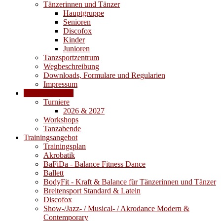
Tänzerinnen und Tänzer
Hauptgruppe
Senioren
Discofox
Kinder
Junioren
Tanzsportzentrum
Wegbeschreibung
Downloads, Formulare und Regularien
Impressum
Veranstaltungen
Turniere
2026 & 2027
Workshops
Tanzabende
Trainingsangebot
Trainingsplan
Akrobatik
BaFiDa - Balance Fitness Dance
Ballett
BodyFit - Kraft & Balance für Tänzerinnen und Tänzer
Breitensport Standard & Latein
Discofox
Show-/Jazz- / Musical- / Akrodance Modern &
Contemporary