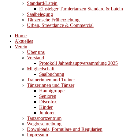
Standard/Latein
Einsteiger Turniertanzen Standard & Latein
Saalbelegung
Tänzerische Früherziehung
Urban, Streetdance & Commercial
Home
Aktuelles
Verein
Über uns
Vorstand
Protokoll Jahreshauptversammlung 2025
Mitgliedschaft
Saalbuchung
Trainerinnen und Trainer
Tänzerinnen und Tänzer
Hauptgruppe
Senioren
Discofox
Kinder
Junioren
Tanzsportzentrum
Wegbeschreibung
Downloads, Formulare und Regularien
Impressum