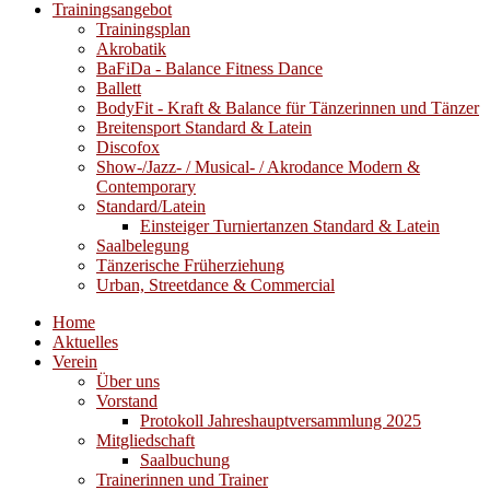
Trainingsangebot
Trainingsplan
Akrobatik
BaFiDa - Balance Fitness Dance
Ballett
BodyFit - Kraft & Balance für Tänzerinnen und Tänzer
Breitensport Standard & Latein
Discofox
Show-/Jazz- / Musical- / Akrodance Modern &
Contemporary
Standard/Latein
Einsteiger Turniertanzen Standard & Latein
Saalbelegung
Tänzerische Früherziehung
Urban, Streetdance & Commercial
Home
Aktuelles
Verein
Über uns
Vorstand
Protokoll Jahreshauptversammlung 2025
Mitgliedschaft
Saalbuchung
Trainerinnen und Trainer