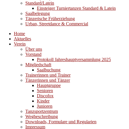
Standard/Latein
Einsteiger Turniertanzen Standard & Latein
Saalbelegung
Tänzerische Früherziehung
Urban, Streetdance & Commercial
Home
Aktuelles
Verein
Über uns
Vorstand
Protokoll Jahreshauptversammlung 2025
Mitgliedschaft
Saalbuchung
Trainerinnen und Trainer
Tänzerinnen und Tänzer
Hauptgruppe
Senioren
Discofox
Kinder
Junioren
Tanzsportzentrum
Wegbeschreibung
Downloads, Formulare und Regularien
Impressum