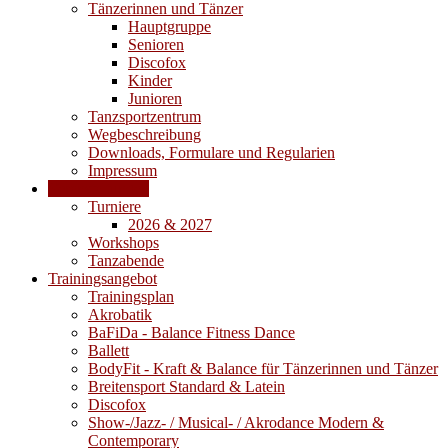
Tänzerinnen und Tänzer
Hauptgruppe
Senioren
Discofox
Kinder
Junioren
Tanzsportzentrum
Wegbeschreibung
Downloads, Formulare und Regularien
Impressum
Veranstaltungen
Turniere
2026 & 2027
Workshops
Tanzabende
Trainingsangebot
Trainingsplan
Akrobatik
BaFiDa - Balance Fitness Dance
Ballett
BodyFit - Kraft & Balance für Tänzerinnen und Tänzer
Breitensport Standard & Latein
Discofox
Show-/Jazz- / Musical- / Akrodance Modern &
Contemporary