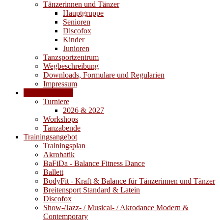
Tänzerinnen und Tänzer
Hauptgruppe
Senioren
Discofox
Kinder
Junioren
Tanzsportzentrum
Wegbeschreibung
Downloads, Formulare und Regularien
Impressum
Veranstaltungen
Turniere
2026 & 2027
Workshops
Tanzabende
Trainingsangebot
Trainingsplan
Akrobatik
BaFiDa - Balance Fitness Dance
Ballett
BodyFit - Kraft & Balance für Tänzerinnen und Tänzer
Breitensport Standard & Latein
Discofox
Show-/Jazz- / Musical- / Akrodance Modern &
Contemporary