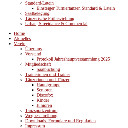
Standard/Latein
Einsteiger Turniertanzen Standard & Latein
Saalbelegung
Tänzerische Früherziehung
Urban, Streetdance & Commercial
Home
Aktuelles
Verein
Über uns
Vorstand
Protokoll Jahreshauptversammlung 2025
Mitgliedschaft
Saalbuchung
Trainerinnen und Trainer
Tänzerinnen und Tänzer
Hauptgruppe
Senioren
Discofox
Kinder
Junioren
Tanzsportzentrum
Wegbeschreibung
Downloads, Formulare und Regularien
Impressum