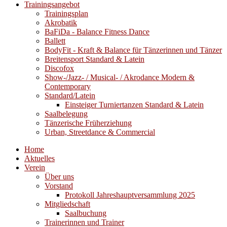
Trainingsangebot
Trainingsplan
Akrobatik
BaFiDa - Balance Fitness Dance
Ballett
BodyFit - Kraft & Balance für Tänzerinnen und Tänzer
Breitensport Standard & Latein
Discofox
Show-/Jazz- / Musical- / Akrodance Modern &
Contemporary
Standard/Latein
Einsteiger Turniertanzen Standard & Latein
Saalbelegung
Tänzerische Früherziehung
Urban, Streetdance & Commercial
Home
Aktuelles
Verein
Über uns
Vorstand
Protokoll Jahreshauptversammlung 2025
Mitgliedschaft
Saalbuchung
Trainerinnen und Trainer