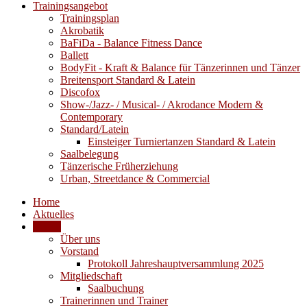
Trainingsangebot
Trainingsplan
Akrobatik
BaFiDa - Balance Fitness Dance
Ballett
BodyFit - Kraft & Balance für Tänzerinnen und Tänzer
Breitensport Standard & Latein
Discofox
Show-/Jazz- / Musical- / Akrodance Modern &
Contemporary
Standard/Latein
Einsteiger Turniertanzen Standard & Latein
Saalbelegung
Tänzerische Früherziehung
Urban, Streetdance & Commercial
Home
Aktuelles
Verein
Über uns
Vorstand
Protokoll Jahreshauptversammlung 2025
Mitgliedschaft
Saalbuchung
Trainerinnen und Trainer