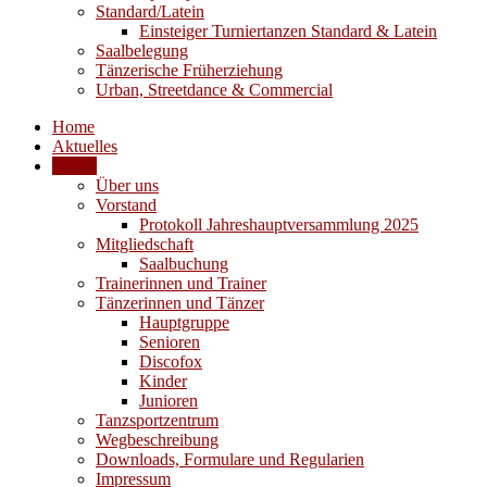
Standard/Latein
Einsteiger Turniertanzen Standard & Latein
Saalbelegung
Tänzerische Früherziehung
Urban, Streetdance & Commercial
Home
Aktuelles
Verein
Über uns
Vorstand
Protokoll Jahreshauptversammlung 2025
Mitgliedschaft
Saalbuchung
Trainerinnen und Trainer
Tänzerinnen und Tänzer
Hauptgruppe
Senioren
Discofox
Kinder
Junioren
Tanzsportzentrum
Wegbeschreibung
Downloads, Formulare und Regularien
Impressum