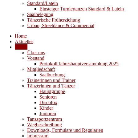
Standard/Latein
Einsteiger Turniertanzen Standard & Latein
Saalbelegung
Tänzerische Früherziehung
Urban, Streetdance & Commercial
Home
Aktuelles
Verein
Über uns
Vorstand
Protokoll Jahreshauptversammlung 2025
Mitgliedschaft
Saalbuchung
Trainerinnen und Trainer
Tänzerinnen und Tänzer
Hauptgruppe
Senioren
Discofox
Kinder
Junioren
Tanzsportzentrum
Wegbeschreibung
Downloads, Formulare und Regularien
Impressum