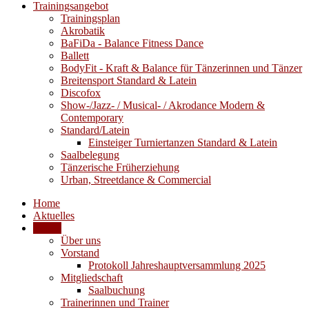
Trainingsangebot
Trainingsplan
Akrobatik
BaFiDa - Balance Fitness Dance
Ballett
BodyFit - Kraft & Balance für Tänzerinnen und Tänzer
Breitensport Standard & Latein
Discofox
Show-/Jazz- / Musical- / Akrodance Modern &
Contemporary
Standard/Latein
Einsteiger Turniertanzen Standard & Latein
Saalbelegung
Tänzerische Früherziehung
Urban, Streetdance & Commercial
Home
Aktuelles
Verein
Über uns
Vorstand
Protokoll Jahreshauptversammlung 2025
Mitgliedschaft
Saalbuchung
Trainerinnen und Trainer