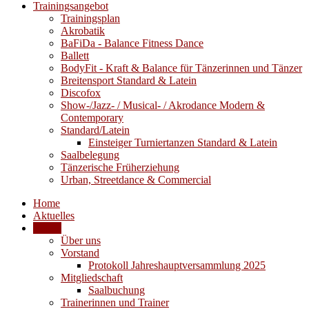
Trainingsangebot
Trainingsplan
Akrobatik
BaFiDa - Balance Fitness Dance
Ballett
BodyFit - Kraft & Balance für Tänzerinnen und Tänzer
Breitensport Standard & Latein
Discofox
Show-/Jazz- / Musical- / Akrodance Modern &
Contemporary
Standard/Latein
Einsteiger Turniertanzen Standard & Latein
Saalbelegung
Tänzerische Früherziehung
Urban, Streetdance & Commercial
Home
Aktuelles
Verein
Über uns
Vorstand
Protokoll Jahreshauptversammlung 2025
Mitgliedschaft
Saalbuchung
Trainerinnen und Trainer