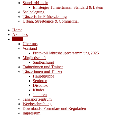
Standard/Latein
Einsteiger Turniertanzen Standard & Latein
Saalbelegung
Tänzerische Früherziehung
Urban, Streetdance & Commercial
Home
Aktuelles
Verein
Über uns
Vorstand
Protokoll Jahreshauptversammlung 2025
Mitgliedschaft
Saalbuchung
Trainerinnen und Trainer
Tänzerinnen und Tänzer
Hauptgruppe
Senioren
Discofox
Kinder
Junioren
Tanzsportzentrum
Wegbeschreibung
Downloads, Formulare und Regularien
Impressum