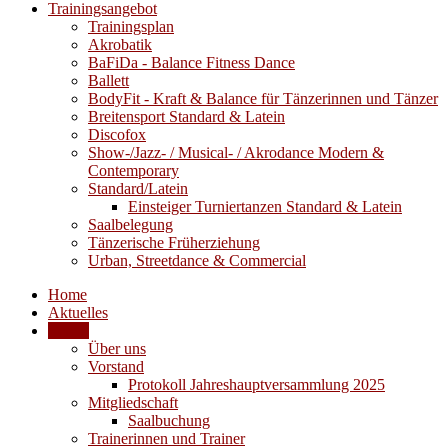
Trainingsangebot
Trainingsplan
Akrobatik
BaFiDa - Balance Fitness Dance
Ballett
BodyFit - Kraft & Balance für Tänzerinnen und Tänzer
Breitensport Standard & Latein
Discofox
Show-/Jazz- / Musical- / Akrodance Modern &
Contemporary
Standard/Latein
Einsteiger Turniertanzen Standard & Latein
Saalbelegung
Tänzerische Früherziehung
Urban, Streetdance & Commercial
Home
Aktuelles
Verein
Über uns
Vorstand
Protokoll Jahreshauptversammlung 2025
Mitgliedschaft
Saalbuchung
Trainerinnen und Trainer