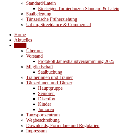
Standard/Latein
Einsteiger Turniertanzen Standard & Latein
Saalbelegung
Tänzerische Früherziehung
Urban, Streetdance & Commercial
Home
Aktuelles
Verein
Über uns
Vorstand
Protokoll Jahreshauptversammlung 2025
Mitgliedschaft
Saalbuchung
Trainerinnen und Trainer
Tänzerinnen und Tänzer
Hauptgruppe
Senioren
Discofox
Kinder
Junioren
Tanzsportzentrum
Wegbeschreibung
Downloads, Formulare und Regularien
Impressum