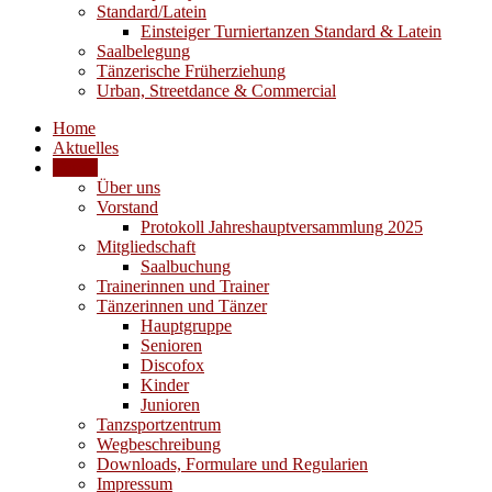
Standard/Latein
Einsteiger Turniertanzen Standard & Latein
Saalbelegung
Tänzerische Früherziehung
Urban, Streetdance & Commercial
Home
Aktuelles
Verein
Über uns
Vorstand
Protokoll Jahreshauptversammlung 2025
Mitgliedschaft
Saalbuchung
Trainerinnen und Trainer
Tänzerinnen und Tänzer
Hauptgruppe
Senioren
Discofox
Kinder
Junioren
Tanzsportzentrum
Wegbeschreibung
Downloads, Formulare und Regularien
Impressum