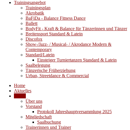
Trainingsangebot
Trainingsplan
Akrobatik
BaFiDa - Balance Fitness Dance
Ballett
BodyFit - Kraft & Balance für Tänzerinnen und Tänzer
Breitensport Standard & Latein
Discofox
Show-/Jazz- / Musical- / Akrodance Modern &
Contemporary
Standard/Latein
Einsteiger Turniertanzen Standard & Latein
Saalbelegung
Tänzerische Früherziehung
Urban, Streetdance & Commercial
Home
Aktuelles
Verein
Über uns
Vorstand
Protokoll Jahreshauptversammlung 2025
Mitgliedschaft
Saalbuchung
Trainerinnen und Trainer