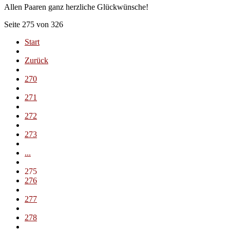
Allen Paaren ganz herzliche Glückwünsche!
Seite 275 von 326
Start
Zurück
270
271
272
273
...
275
276
277
278