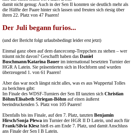
damit nicht genug: Auch in der Sen II konnten sie deutlich mehr als
die Hälfte der Paare hinter sich lassen und freuten sich riesig über
ihren 22. Platz von 47 Paaren!
Der Juli begann furios...
(und der Bericht folgt urlaubsbedingt leider erst jetzt)
Einmal ganz oben auf dem dancecomp-Treppchen zu stehen – wer
träumt nicht davon? Geschafft haben das
Daniel
Buschmann/Katarina Bauer
im international besetzten Turnier der
HGR A Latein. Sie präsentierten sich in Hochform und wurden
überzeugend 1. von 61 Paaren!
Aber das war noch längst nicht alles, was es aus Wuppertal Tolles
zu berichten gibt:
Im Finale des WDSF-Turniers der Sen III tanzten sich
Christian
Böhm/Elisabeth Striegan-Böhm
auf einen äußerst
beeindruckenden 5. Platz von 105 Paaren!
Ebenfalls bis ins Finale, auf den 7. Platz, tanzten
Benjamin
Hirsch/Sonja Plewa
im Turnier der HGR II D Latein, und auch für
Frank/Silvia Klesz
hieß es am Ende 7. Platz, und damit Anschluss
ans Finale der Sen I B Latein.