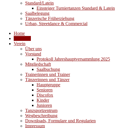
Standard/Latein
Einsteiger Turniertanzen Standard & Latein
Saalbelegung
Tänzerische Früherziehung
Urban, Streetdance & Commercial
Home
Aktuelles
Verein
Über uns
Vorstand
Protokoll Jahreshauptversammlung 2025
Mitgliedschaft
Saalbuchung
Trainerinnen und Trainer
Tänzerinnen und Tänzer
Hauptgruppe
Senioren
Discofox
Kinder
Junioren
Tanzsportzentrum
Wegbeschreibung
Downloads, Formulare und Regularien
Impressum