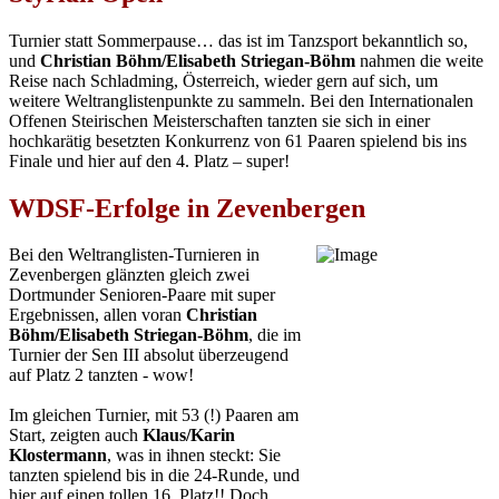
Turnier statt Sommerpause… das ist im Tanzsport bekanntlich so,
und
Christian Böhm/Elisabeth Striegan-Böhm
nahmen die weite
Reise nach Schladming, Österreich, wieder gern auf sich, um
weitere Weltranglistenpunkte zu sammeln. Bei den Internationalen
Offenen Steirischen Meisterschaften tanzten sie sich in einer
hochkarätig besetzten Konkurrenz von 61 Paaren spielend bis ins
Finale und hier auf den 4. Platz – super!
WDSF-Erfolge in Zevenbergen
Bei den Weltranglisten-Turnieren in
Zevenbergen glänzten gleich zwei
Dortmunder Senioren-Paare mit super
Ergebnissen, allen voran
Christian
Böhm/Elisabeth Striegan-Böhm
, die im
Turnier der Sen III absolut überzeugend
auf Platz 2 tanzten - wow!
Im gleichen Turnier, mit 53 (!) Paaren am
Start, zeigten auch
Klaus/Karin
Klostermann
, was in ihnen steckt: Sie
tanzten spielend bis in die 24-Runde, und
hier auf einen tollen 16. Platz!! Doch