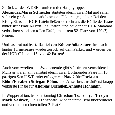
Zurück zu den WDSF-Turnieren der Hauptgruppe:
Alexander/Maria Schneider
starteten gleich zwei Mal und sahen
sich sehr großen und stark besetzten Feldern gegenüber. Bei den
Rising Stars der HGR Latein ließen sie mehr als die Hälfte der Paare
hinter sich: Platz 64 von 123 Paaren, und bei der der HGR Standard
verbuchten sie einen tollen Erfolg mit ihrem 52. Platz von 170 (!)
Paaren.
Und last but not least:
Daniel von Rüden/Julia Sauer
sind nach
langer Turnierpause wieder zurück auf dem Parkett und wurden bei
der HGR C Latein 15. von 42 Paaren!
Auch vom zweiten Juli-Wochenende gibt’s Gutes zu vermelden: In
Münster waren am Samstag gleich zwei Dortmunder Paare im 13-
paarigen Sen II S-Turnier erfolgreich: Platz 2 für
Christian
Böhm/Elisabeth Striegan-Böhm
, und Anschluss ans äußerst knapp
verpasste Finale für
Andreas Ollendiek/Annette Höhmann.
In Wuppertal tanzten am Sonntag
Christian Tschernych/Evelyn-
Marie Vasilyev
, Jun I D Standard, wieder einmal sehr überzeugend
und verbuchten einen tollen 2. Platz!