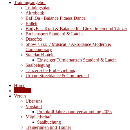
Trainingsangebot
Trainingsplan
Akrobatik
BaFiDa - Balance Fitness Dance
Ballett
BodyFit - Kraft & Balance für Tänzerinnen und Tänzer
Breitensport Standard & Latein
Discofox
Show-/Jazz- / Musical- / Akrodance Modern &
Contemporary
Standard/Latein
Einsteiger Turniertanzen Standard & Latein
Saalbelegung
Tänzerische Früherziehung
Urban, Streetdance & Commercial
Home
Aktuelles
Verein
Über uns
Vorstand
Protokoll Jahreshauptversammlung 2025
Mitgliedschaft
Saalbuchung
Trainerinnen und Trainer