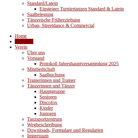
Standard/Latein
Einsteiger Turniertanzen Standard & Latein
Saalbelegung
Tänzerische Früherziehung
Urban, Streetdance & Commercial
Home
Aktuelles
Verein
Über uns
Vorstand
Protokoll Jahreshauptversammlung 2025
Mitgliedschaft
Saalbuchung
Trainerinnen und Trainer
Tänzerinnen und Tänzer
Hauptgruppe
Senioren
Discofox
Kinder
Junioren
Tanzsportzentrum
Wegbeschreibung
Downloads, Formulare und Regularien
Impressum