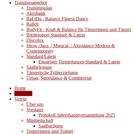
Trainingsangebot
Trainingsplan
Akrobatik
BaFiDa - Balance Fitness Dance
Ballett
BodyFit - Kraft & Balance für Tänzerinnen und Tänzer
Breitensport Standard & Latein
Discofox
Show-/Jazz- / Musical- / Akrodance Modern &
Contemporary
Standard/Latein
Einsteiger Turniertanzen Standard & Latein
Saalbelegung
Tänzerische Früherziehung
Urban, Streetdance & Commercial
Home
Aktuelles
Verein
Über uns
Vorstand
Protokoll Jahreshauptversammlung 2025
Mitgliedschaft
Saalbuchung
Trainerinnen und Trainer