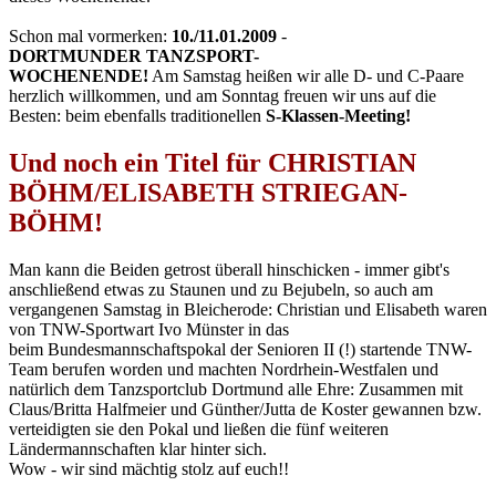
Schon mal vormerken:
10./11.01.2009
-
DORTMUNDER TANZSPORT-
WOCHENENDE!
Am Samstag heißen wir alle D- und C-Paare
herzlich willkommen, und am Sonntag freuen wir uns auf die
Besten: beim ebenfalls traditionellen
S-Klassen-Meeting!
Und noch ein Titel für CHRISTIAN
BÖHM/ELISABETH STRIEGAN-
BÖHM!
Man kann die Beiden getrost überall hinschicken - immer gibt's
anschließend etwas zu Staunen und zu Bejubeln, so auch am
vergangenen Samstag in Bleicherode: Christian und Elisabeth waren
von TNW-Sportwart Ivo Münster in das
beim Bundesmannschaftspokal der Senioren II (!) startende TNW-
Team berufen worden und machten Nordrhein-Westfalen und
natürlich dem Tanzsportclub Dortmund alle Ehre: Zusammen mit
Claus/Britta Halfmeier und Günther/Jutta de Koster gewannen bzw.
verteidigten sie den Pokal und ließen die fünf weiteren
Ländermannschaften klar hinter sich.
Wow - wir sind mächtig stolz auf euch!!