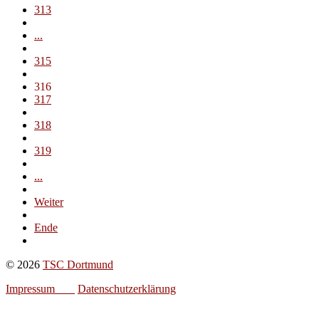
313
...
315
316
317
318
319
...
Weiter
Ende
© 2026
TSC Dortmund
Impressum
Datenschutzerklärung