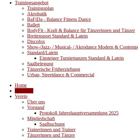
Trainingsangebot
Trainingsplan
Akrobatik
BaFiDa - Balance Fitness Dance
Ballett
BodyFit - Kraft & Balance für Tänzerinnen und Tänzer
Breitensport Standard & Latein
Discofox
Show-/Jazz- / Musical- / Akrodance Modern & Contemp
Standard/Latein
Einsteiger Turniertanzen Standard & Latein
Saalbelegung
Tänzerische Früherziehung
Urban, Streetdance & Commercial
Home
Aktuelles
Verein
Über uns
Vorstand
Protokoll Jahreshauptversammlung 2025
Mitgliedschaft
Saalbuchung
Trainerinnen und Trainer
Tänzerinnen und Tänzer