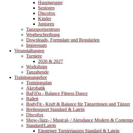
Hauptgruppe
Senioren
Discofox
Kinder
Junioren
Tanzsportzentrum
Wegbeschreibung
Downloads, Formulare und Regularien
Impressum
Veranstaltungen
Turniere
2026 & 2027
Workshops
Tanzabende
Trainingsangebot
Trainingsplan
Akrobatik
BaFiDa - Balance Fitness Dance
Ballett
BodyFit - Kraft & Balance für Tänzerinnen und Tänzer
Breitensport Standard & Latein
Discofox
Show-/Jazz- / Musical- / Akrodance Modern & Contemp
Standard/Latein
Einsteiger Turniertanzen Standard & Latein