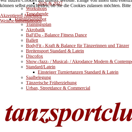
Wir nutzen Cookies auf unserer Website. Einige von ihnen sind essenzi
2026 & 2027
können selbst entscheiden, ob Sie die Cookies zulassen möchten. Bitte
Workshops
Tanzabende
Akzeptieren
Ablehnen
Trainingsangebot
Weitere Informationen
Trainingsplan
Akrobatik
BaFiDa - Balance Fitness Dance
Ballett
BodyFit - Kraft & Balance für Tänzerinnen und Tänzer
Breitensport Standard & Latein
Discofox
Show-/Jazz- / Musical- / Akrodance Modern & Contemp
Standard/Latein
Einsteiger Turniertanzen Standard & Latein
Saalbelegung
Tänzerische Früherziehung
Urban, Streetdance & Commercial