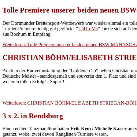
Tolle Premiere unserer beiden neuen
Der Dortmunder Breitensport-Wettbewerb war wieder einmal ein tolle
Turnier-Premiere richtig gut geglückt. "
LüDo-Mo
" tanzte sich auf den
aus Bochum in Empfang.
Weiterlesen: Tolle Premiere unserer beiden neuen BSW-MANNS
CHRISTIAN BÖHM/ELISABETH STRIEGAN-BÖ
Auch in der Endveranstaltung der "Goldenen 55" ließen Christian und 
Deutsche Meister - standesgemäß und souverän den 1. Platz und sind
weiteren tollen Erfolg! - Super!!
Weiterlesen: CHRISTIAN BÖHM/ELISABETH STRIEGAN-BÖHM vertei
3 x 2. in Rendsburg
Einen echten Tanzmarathon hatten
Erik Kem / Michelle Kaiser
am v
getanzt, wobei zwei davon Ranglisten-Turniere waren.