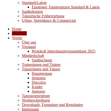
Standard/Latein
Einsteiger Turniertanzen Standard & Latein
Saalbelegung
Tänzerische Früherziehung
Urban, Streetdance & Commercial
Home
Aktuelles
Verein
Über uns
Vorstand
Protokoll Jahreshauptversammlung 2025
Mitgliedschaft
Saalbuchung
Trainerinnen und Trainer
Tänzerinnen und Tänzer
Hauptgruppe
Senioren
Discofox
Kinder
Junioren
Tanzsportzentrum
Wegbeschreibung
Downloads, Formulare und Regularien
Impressum