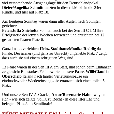
viel versprechende Ausgangslage für den Deutschlandpokal!
Dieter/Angelika Schmitt
tanzten in dieser LM bis in die 24er
Runde, und hier auf Platz 18.
Am heutigen Sonntag waren dann aller Augen nach Solingen
gerichtet:
Peter/Jutta Sniehotta
konnten auch bei der Sen III C-LM ihre
Erfolgsserie der letzten Wochen fortsetzen und erreichten bei 12
gestarteten Paaren Platz 6.
Ganz knapp verfehlten
Heinz Stadthaus/Monika Reddig
das
Finale: Der immer (und ganz zu Unrecht) ungeliebte Platz 7 zeigt,
dass auch sie auf einem sehr guten Weg sind!
13 Paare waren in der Sen III A am Start, und schon beim Eintanzen
zeigte sich: Ein starkes Feld erwartete unsere Paare.
Willi/Claudia
Oberschelp
gelang nach langer Verletzungspause ein
eindrucksvoller Wiedereinstieg - sie ertanzten sich einen tollen 5.
Platz.
Und unsere Sen IV A-Cracks,
Artur/Rosemarie Hahn
, wagten
sich - wie sich zeigte, völlig zu Recht - in diese IIIer LM und
belegten Platz 8 im Semifinale!