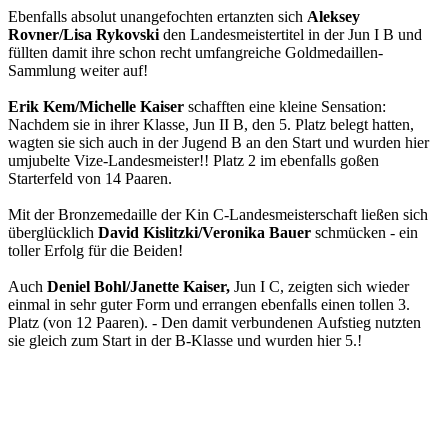
Ebenfalls absolut unangefochten ertanzten sich
Aleksey
Rovner/Lisa Rykovski
den Landesmeistertitel in der Jun I B und
füllten damit ihre schon recht umfangreiche Goldmedaillen-
Sammlung weiter auf!
Erik Kem/Michelle Kaiser
schafften eine kleine Sensation:
Nachdem sie in ihrer Klasse, Jun II B, den 5. Platz belegt hatten,
wagten sie sich auch in der Jugend B an den Start und wurden hier
umjubelte Vize-Landesmeister!! Platz 2 im ebenfalls goßen
Starterfeld von 14 Paaren.
Mit der Bronzemedaille der Kin C-Landesmeisterschaft ließen sich
überglücklich
David Kislitzki/Veronika Bauer
schmücken - ein
toller Erfolg für die Beiden!
Auch
Deniel Bohl/Janette Kaiser,
Jun I C, zeigten sich wieder
einmal in sehr guter Form und errangen ebenfalls einen tollen 3.
Platz (von 12 Paaren). - Den damit verbundenen Aufstieg nutzten
sie gleich zum Start in der B-Klasse und wurden hier 5.!