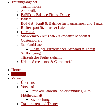
Trainingsangebot
Trainingsplan
Akrobatik
BaFiDa - Balance Fitness Dance
Ballett
BodyFit - Kraft & Balance für Tänzerinnen und Tänzer
Breitensport Standard & Latein
Discofox
Show-/Jazz- / Musical- / Akrodance Modern &
Contemporary
Standard/Latein
Einsteiger Turniertanzen Standard & Latein
Saalbelegung
Tänzerische Früherziehung
Urban, Streetdance & Commercial
Home
Aktuelles
Verein
Über uns
Vorstand
Protokoll Jahreshauptversammlung 2025
Mitgliedschaft
Saalbuchung
Trainerinnen und Trainer