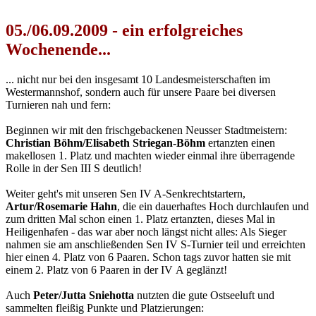
05./06.09.2009 - ein erfolgreiches
Wochenende...
... nicht nur bei den insgesamt 10 Landesmeisterschaften im
Westermannshof, sondern auch für unsere Paare bei diversen
Turnieren nah und fern:
Beginnen wir mit den frischgebackenen Neusser Stadtmeistern:
Christian Böhm/Elisabeth Striegan-Böhm
ertanzten einen
makellosen 1. Platz und machten wieder einmal ihre überragende
Rolle in der Sen III S deutlich!
Weiter geht's mit unseren Sen IV A-Senkrechtstartern,
Artur/Rosemarie Hahn
, die ein dauerhaftes Hoch durchlaufen und
zum dritten Mal schon einen 1. Platz ertanzten, dieses Mal in
Heiligenhafen - das war aber noch längst nicht alles: Als Sieger
nahmen sie am anschließenden Sen IV S-Turnier teil und erreichten
hier einen 4. Platz von 6 Paaren. Schon tags zuvor hatten sie mit
einem 2. Platz von 6 Paaren in der IV A geglänzt!
Auch
Peter/Jutta Sniehotta
nutzten die gute Ostseeluft und
sammelten fleißig Punkte und Platzierungen: