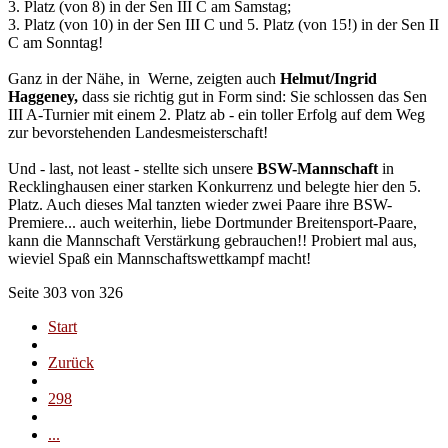
3. Platz (von 8) in der Sen III C am Samstag;
3. Platz (von 10) in der Sen III C und 5. Platz (von 15!) in der Sen II
C am Sonntag!
Ganz in der Nähe, in Werne, zeigten auch
Helmut/Ingrid
Haggeney,
dass sie richtig gut in Form sind: Sie schlossen das Sen
III A-Turnier mit einem 2. Platz ab - ein toller Erfolg auf dem Weg
zur bevorstehenden Landesmeisterschaft!
Und - last, not least - stellte sich unsere
BSW-Mannschaft
in
Recklinghausen einer starken Konkurrenz und belegte hier den 5.
Platz. Auch dieses Mal tanzten wieder zwei Paare ihre BSW-
Premiere... auch weiterhin, liebe Dortmunder Breitensport-Paare,
kann die Mannschaft Verstärkung gebrauchen!! Probiert mal aus,
wieviel Spaß ein Mannschaftswettkampf macht!
Seite 303 von 326
Start
Zurück
298
...