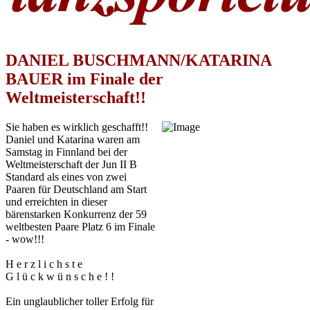
DANIEL BUSCHMANN/KATARINA
BAUER im Finale der
Weltmeisterschaft!!
Sie haben es wirklich geschafft!!
Daniel und Katarina waren am
Samstag in Finnland bei der
Weltmeisterschaft der Jun II B
Standard als eines von zwei
Paaren für Deutschland am Start
und erreichten in dieser
bärenstarken Konkurrenz der 59
weltbesten Paare Platz 6 im Finale
- wow!!!
H e r z l i c h s t e
G l ü c k w ü n s c h e ! !
Ein unglaublicher toller Erfolg für