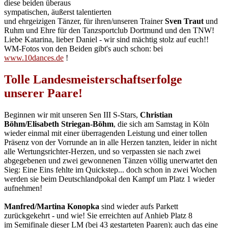
diese beiden überaus
sympatischen, äußerst talentierten
und ehrgeizigen Tänzer, für ihren/unseren Trainer
Sven Traut
und
Ruhm und Ehre für den Tanzsportclub Dortmund und den TNW!
Liebe Katarina, lieber Daniel - wir sind mächtig stolz auf euch!!
WM-Fotos von den Beiden gibt's auch schon: bei
www.10dances.de
!
Tolle Landesmeisterschaftserfolge
unserer Paare!
Beginnen wir mit unseren Sen III S-Stars,
Christian
Böhm/Elisabeth Striegan-Böhm
, die sich am Samstag in Köln
wieder einmal mit einer überragenden Leistung und einer tollen
Präsenz von der Vorrunde an in alle Herzen tanzten, leider in nicht
alle Wertungsrichter-Herzen, und so verpassten sie nach zwei
abgegebenen und zwei gewonnenen Tänzen völlig unerwartet den
Sieg: Eine Eins fehlte im Quickstep... doch schon in zwei Wochen
werden sie beim Deutschlandpokal den Kampf um Platz 1 wieder
aufnehmen!
Manfred/Martina Konopka
sind wieder aufs Parkett
zurückgekehrt - und wie! Sie erreichten auf Anhieb Platz 8
im Semifinale dieser LM (bei 43 gestarteten Paaren); auch das eine