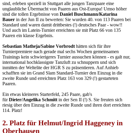
sind, erleben speziell in Stuttgart alle jungen Tanzpaare eine
unglaubliche Übermacht von Paaren aus Ost-Europa! Umso höher
sind die tollen Ergebnisse von
Daniel Buschmann/Katarina
Bauer
in der Jun II zu bewerten: Sie wurden 40. von 113 Paaren bei
Standard und waren damit drittbestes (!) deutsches Paar - wow!!
Und auch im Latein-Turnier erreichten sie mit Platz 66 von 135
Paaren ein klasse Ergebnis.
Sebastian Matheja/Sabine Vorbrodt
hätten sich für ihre
Turnierpremiere nach gerade mal sechs Wochen gemeinsamen
Trainings kein schwierigeres Turnier aussuchen können - es galt nur,
international hochklassigste Tanzluft zu schnuppern und sich
inmitten der Weltelite der HGR S zu präsentieren. Auf Anhieb
schafften sie im Grand Slam Standard-Turnier den Einzug in die
zweite Runde und erreichten Platz 163 von 329 (!) gestarteten
Paaren.
Ein etwas kleineres Starterfeld, 245 Paare, gab's
für
Dieter/Angelika Schmitt
in der Sen II (!) S. Sie freuten sich
riesig über den Einzug in die zweite Runde und ihren dort erreichten
114. Platz!
2. Platz für Helmut/Ingrid Haggeney in
Oberhausen