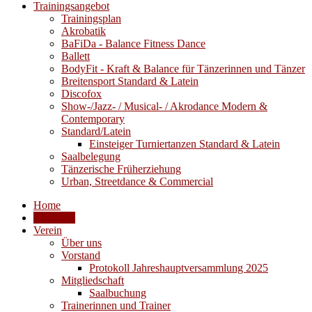
Trainingsangebot
Trainingsplan
Akrobatik
BaFiDa - Balance Fitness Dance
Ballett
BodyFit - Kraft & Balance für Tänzerinnen und Tänzer
Breitensport Standard & Latein
Discofox
Show-/Jazz- / Musical- / Akrodance Modern &
Contemporary
Standard/Latein
Einsteiger Turniertanzen Standard & Latein
Saalbelegung
Tänzerische Früherziehung
Urban, Streetdance & Commercial
Home
Aktuelles
Verein
Über uns
Vorstand
Protokoll Jahreshauptversammlung 2025
Mitgliedschaft
Saalbuchung
Trainerinnen und Trainer