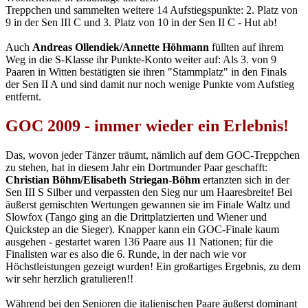
Treppchen und sammelten weitere 14 Aufstiegspunkte: 2. Platz von
9 in der Sen III C und 3. Platz von 10 in der Sen II C - Hut ab!
Auch
Andreas Ollendiek/Annette Höhmann
füllten auf ihrem
Weg in die S-Klasse ihr Punkte-Konto weiter auf: Als 3. von 9
Paaren in Witten bestätigten sie ihren "Stammplatz" in den Finals
der Sen II A und sind damit nur noch wenige Punkte vom Aufstieg
entfernt.
GOC 2009 - immer wieder ein Erlebnis!
Das, wovon jeder Tänzer träumt, nämlich auf dem GOC-Treppchen
zu stehen, hat in diesem Jahr ein Dortmunder Paar geschafft:
Christian Böhm/Elisabeth Striegan-Böhm
ertanzten sich in der
Sen III S Silber und verpassten den Sieg nur um Haaresbreite! Bei
äußerst gemischten Wertungen gewannen sie im Finale Waltz und
Slowfox (Tango ging an die Drittplatzierten und Wiener und
Quickstep an die Sieger). Knapper kann ein GOC-Finale kaum
ausgehen - gestartet waren 136 Paare aus 11 Nationen; für die
Finalisten war es also die 6. Runde, in der nach wie vor
Höchstleistungen gezeigt wurden! Ein großartiges Ergebnis, zu dem
wir sehr herzlich gratulieren!!
Während bei den Senioren die italienischen Paare äußerst dominant