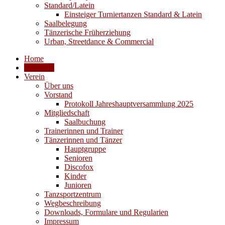
Standard/Latein
Einsteiger Turniertanzen Standard & Latein
Saalbelegung
Tänzerische Früherziehung
Urban, Streetdance & Commercial
Home
Aktuelles
Verein
Über uns
Vorstand
Protokoll Jahreshauptversammlung 2025
Mitgliedschaft
Saalbuchung
Trainerinnen und Trainer
Tänzerinnen und Tänzer
Hauptgruppe
Senioren
Discofox
Kinder
Junioren
Tanzsportzentrum
Wegbeschreibung
Downloads, Formulare und Regularien
Impressum