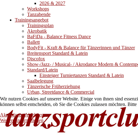
2026 & 2027
Workshops
Tanzabende
Trainingsangebot
Trainingsplan
Akrobatik
BaFiDa - Balance Fitness Dance
Ballett
BodyFit - Kraft & Balance für Tänzerinnen und Tänzer
Breitensport Standard & Latein
Discofox
Show-/Jazz- / Musical- / Akrodance Modern & Contemp
Standard/Latein
Einsteiger Turniertanzen Standard & Latein
Saalbelegung
Tänzerische Früherziehung
Urban, Streetdance & Commercial
Wir nutzen Cookies auf unserer Website. Einige von ihnen sind essenzi
können selbst entscheiden, ob Sie die Cookies zulassen möchten. Bitte
Akzeptieren
Ablehnen
Weitere Informationen