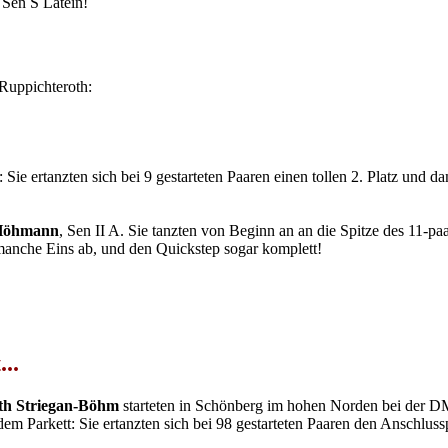
 Sen S Latein!
Ruppichteroth:
: Sie ertanzten sich bei 9 gestarteten Paaren einen tollen 2. Platz und d
 Höhmann
, Sen II A. Sie tanzten von Beginn an an die Spitze des 11-paa
 manche Eins ab, und den Quickstep sogar komplett!
..
th Striegan-Böhm
starteten in Schönberg im hohen Norden bei der DM d
dem Parkett: Sie ertanzten sich bei 98 gestarteten Paaren den Anschluss