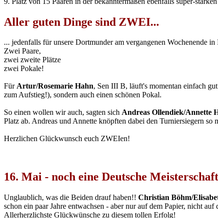
9. Platz von 15 Paaren in der bekanntermaßen ebenfalls super-starken
Aller guten Dinge sind ZWEI...
... jedenfalls für unsere Dortmunder am vergangenen Wochenende in 
Zwei Paare,
zwei zweite Plätze
zwei Pokale!
Für
Artur/Rosemarie Hahn
, Sen III B, läuft's momentan einfach gut
zum Aufstieg!), sondern auch einen schönen Pokal.
So einen wollen wir auch, sagten sich
Andreas Ollendiek/Annette
Platz ab. Andreas und Annette knöpften dabei den Turniersiegern so
Herzlichen Glückwunsch euch ZWEIen!
16. Mai - noch eine Deutsche Meisterschaft.
Unglaublich, was die Beiden drauf haben!!
Christian Böhm/Elisabe
schon ein paar Jahre entwachsen - aber nur auf dem Papier, nicht auf 
Allerherzlichste Glückwünsche zu diesem tollen Erfolg!