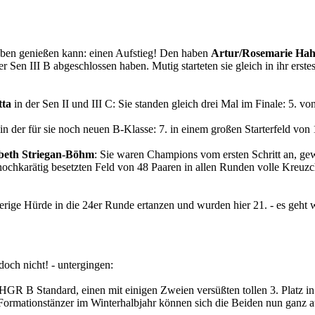
ben genießen kann: einen Aufstieg! Den haben
Artur/Rosemarie Ha
er Sen III B abgeschlossen haben. Mutig starteten sie gleich in ihr erste
tta
in der Sen II und III C: Sie standen gleich drei Mal im Finale: 5. von
z in der für sie noch neuen B-Klasse: 7. in einem großen Starterfeld von
beth Striegan-Böhm
: Sie waren Champions vom ersten Schritt an, ge
t hochkarätig besetzten Feld von 48 Paaren in allen Runden volle Kreuzc
erige Hürde in die 24er Runde ertanzen und wurden hier 21. - es geht 
doch nicht! - untergingen:
 HGR B Standard, einen mit einigen Zweien versüßten tollen 3. Platz in
Formationstänzer im Winterhalbjahr können sich die Beiden nun ganz auf