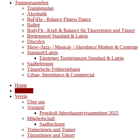
Trainingsangebot
Trainingsplan
Akrobatik
BaFiDa - Balance Fitness Dance
Ballett
BodyFit - Kraft & Balance für Tänzerinnen und Tänzer
Breitensport Standard & Latein
Discofox
Show-/Jazz- / Musical- / Akrodance Modern & Contemp
Standard/Latein
Einsteiger Turniertanzen Standard & Latein
Saalbelegung
Tänzerische Früherziehung
Urban, Streetdance & Commercial
Home
Aktuelles
Verein
Über uns
Vorstand
Protokoll Jahreshauptversammlung 2025
Mitgliedschaft
Saalbuchung
Trainerinnen und Trainer
Tänzerinnen und Tänzer