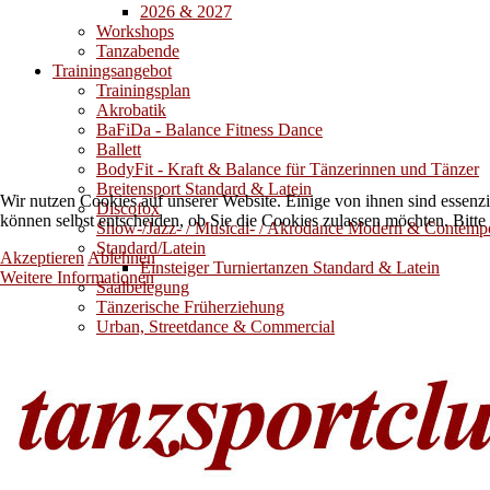
2026 & 2027
Workshops
Tanzabende
Trainingsangebot
Trainingsplan
Akrobatik
BaFiDa - Balance Fitness Dance
Ballett
BodyFit - Kraft & Balance für Tänzerinnen und Tänzer
Breitensport Standard & Latein
Wir nutzen Cookies auf unserer Website. Einige von ihnen sind essenzi
Discofox
können selbst entscheiden, ob Sie die Cookies zulassen möchten. Bitte
Show-/Jazz- / Musical- / Akrodance Modern & Contemp
Standard/Latein
Akzeptieren
Ablehnen
Einsteiger Turniertanzen Standard & Latein
Weitere Informationen
Saalbelegung
Tänzerische Früherziehung
Urban, Streetdance & Commercial