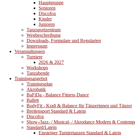
Hauptgruppe
Senioren
Discofox
Kinder
Junioren
Tanzsportzentrum
Wegbeschreibung
Downloads, Formulare und Regularien
Impressum
Veranstaltungen
Turniere
2026 & 2027
Workshops
Tanzabende
Trainingsangebot
Trainingsplan
Akrobatik
BaFiDa - Balance Fitness Dance
Ballett
BodyFit - Kraft & Balance für Tänzerinnen und Tänzer
Breitensport Standard & Latein
Discofox
Show-/Jazz- / Musical- / Akrodance Modern & Contemp
Standard/Latein
Einsteiger Turniertanzen Standard & Latein