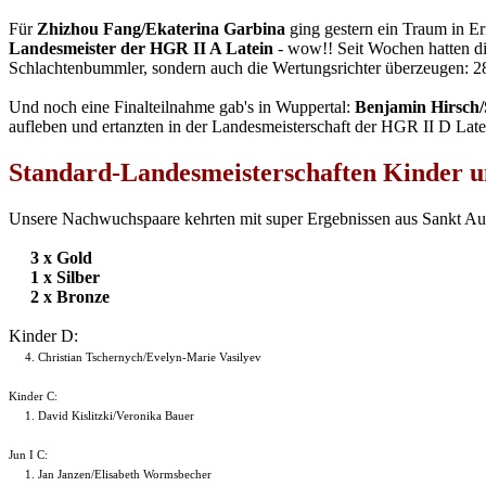
Für
Zhizhou Fang/Ekaterina Garbina
ging gestern ein Traum in E
Landesmeister der HGR II A Latein
- wow!! Seit Wochen hatten die
Schlachtenbummler, sondern auch die Wertungsrichter überzeugen: 28 
Und noch eine Finalteilnahme gab's in Wuppertal:
Benjamin Hirsch/
aufleben und ertanzten in der Landesmeisterschaft der HGR II D Latein
Standard-Landesmeisterschaften Kinder u
Unsere Nachwuchspaare kehrten mit super Ergebnissen aus Sankt Augu
3 x Gold
1 x Silber
2 x Bronze
Kinder D:
4. Christian Tschernych/Evelyn-Marie Vasilyev
Kinder C:
1.
David Kislitzki/Veronika Bauer
Jun I C:
1.
Jan Janzen/Elisabeth Wormsbecher