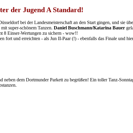
ter der Jugend A Standard!
 Düsseldorf bei der Landesmeisterschaft an den Start gingen, und sie ü
n mit super-schönem Tanzen.
Daniel Buschmann/Katarina Bauer
gela
mt 8 Einser-Wertungen zu sichern - wow!!
n fort und erreichten - als Jun II-Paar (!) - ebenfalls das Finale und hier
nd neben dem Dortmunder Parkett zu begrüßen! Ein toller Tanz-Sonntag 
bstanzen.