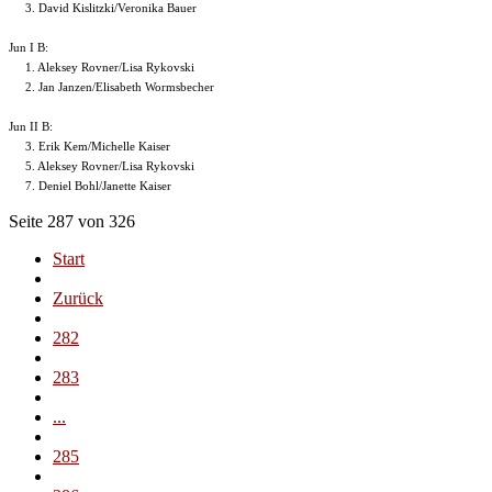
3. David Kislitzki/Veronika Bauer
Jun I B:
1.
Aleksey Rovner/Lisa Rykovski
2. Jan Janzen/Elisabeth Wormsbecher
Jun II B:
3. Erik Kem/Michelle Kaiser
5. Aleksey Rovner/Lisa Rykovski
7. Deniel Bohl/Janette Kaiser
Seite 287 von 326
Start
Zurück
282
283
...
285