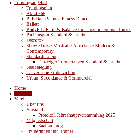
Trainingsangebot
Trainingsplan
Akrobatik
BaFiDa - Balance Fitness Dance
Ballett
BodyFit - Kraft & Balance für Tänzerinnen und Tänzer
Breitensport Standard & Latein
Discofox
Show-/Jazz- / Musical- / Akrodance Modern &
Contemporary
Standard/Latein
Einsteiger Turniertanzen Standard & Latein
Saalbelegung
Tänzerische Früherziehung
Urban, Streetdance & Commercial
Home
Aktuelles
Verein
Über uns
Vorstand
Protokoll Jahreshauptversammlung 2025
Mitgliedschaft
Saalbuchung
Trainerinnen und Trainer