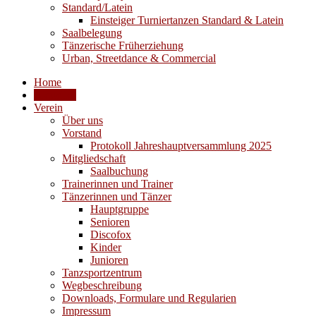
Standard/Latein
Einsteiger Turniertanzen Standard & Latein
Saalbelegung
Tänzerische Früherziehung
Urban, Streetdance & Commercial
Home
Aktuelles
Verein
Über uns
Vorstand
Protokoll Jahreshauptversammlung 2025
Mitgliedschaft
Saalbuchung
Trainerinnen und Trainer
Tänzerinnen und Tänzer
Hauptgruppe
Senioren
Discofox
Kinder
Junioren
Tanzsportzentrum
Wegbeschreibung
Downloads, Formulare und Regularien
Impressum