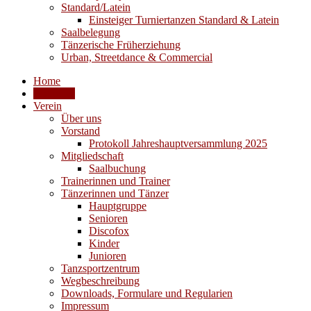
Standard/Latein
Einsteiger Turniertanzen Standard & Latein
Saalbelegung
Tänzerische Früherziehung
Urban, Streetdance & Commercial
Home
Aktuelles
Verein
Über uns
Vorstand
Protokoll Jahreshauptversammlung 2025
Mitgliedschaft
Saalbuchung
Trainerinnen und Trainer
Tänzerinnen und Tänzer
Hauptgruppe
Senioren
Discofox
Kinder
Junioren
Tanzsportzentrum
Wegbeschreibung
Downloads, Formulare und Regularien
Impressum