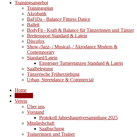
Trainingsangebot
Trainingsplan
Akrobatik
BaFiDa - Balance Fitness Dance
Ballett
BodyFit - Kraft & Balance für Tänzerinnen und Tänzer
Breitensport Standard & Latein
Discofox
Show-/Jazz- / Musical- / Akrodance Modern &
Contemporary
Standard/Latein
Einsteiger Turniertanzen Standard & Latein
Saalbelegung
Tänzerische Früherziehung
Urban, Streetdance & Commercial
Home
Aktuelles
Verein
Über uns
Vorstand
Protokoll Jahreshauptversammlung 2025
Mitgliedschaft
Saalbuchung
Trainerinnen und Trainer