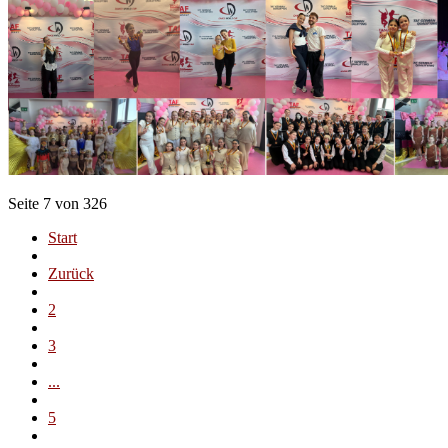
Seite 7 von 326
Start
Zurück
2
3
...
5