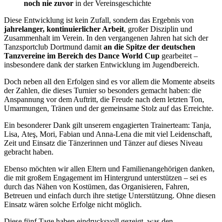
noch nie zuvor
in der Vereinsgeschichte
Diese Entwicklung ist kein Zufall, sondern das Ergebnis von
jahrelanger, kontinuierlicher Arbeit
, großer Disziplin und
Zusammenhalt im Verein. In den vergangenen Jahren hat sich der
Tanzsportclub Dortmund damit
an die Spitze der deutschen
Tanzvereine im Bereich des Dance World Cup
gearbeitet –
insbesondere dank der starken Entwicklung im Jugendbereich.
Doch neben all den Erfolgen sind es vor allem die Momente abseits
der Zahlen, die dieses Turnier so besonders gemacht haben: die
Anspannung vor dem Auftritt, die Freude nach dem letzten Ton,
Umarmungen, Tränen und der gemeinsame Stolz auf das Erreichte.
Ein besonderer Dank gilt unserem engagierten Trainerteam: Tanja,
Lisa,
Ateş,
Mori, Fabian und Anna-Lena die mit viel Leidenschaft,
Zeit und Einsatz die Tänzerinnen und Tänzer auf dieses Niveau
gebracht haben.
Ebenso möchten wir allen Eltern und Familienangehörigen danken,
die mit großem Engagement im Hintergrund unterstützen – sei es
durch das Nähen von Kostümen, das Organisieren, Fahren,
Betreuen und einfach durch ihre stetige Unterstützung. Ohne diesen
Einsatz wären solche Erfolge nicht möglich.
Diese fünf Tage haben eindrucksvoll gezeigt, was den